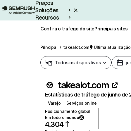
Preços
Soluções
Recursos
Empresarial
Confira o tráfego do site
Principais sites
Principal
/
takealot.com
Última atualização
Todos os dispositivos
ju
takealot.com
Estatísticas de tráfego de junho de
Varejo
Serviços online
Posicionamento global
:
Em todo o mundo
4.304