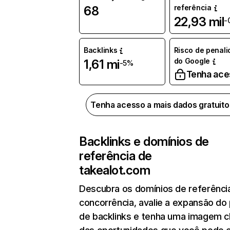
referência
68
22,93 mil
-
Backlinks
Risco de penal
do Google
1,61 mi
-5%
Tenha ace
Tenha acesso a mais dados gratuit
Backlinks e domínios de
referência de
takealot.com
Descubra os domínios de referênci
concorrência, avalie a expansão do 
de backlinks e tenha uma imagem c