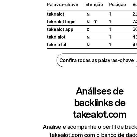
Palavra-chave
Intenção
Posição
V
takealot
1
2
N
takealot login
1
7
N
T
takealot app
1
6
C
take alot
1
4
N
take a lot
1
4
N
Confira todas as palavras-chave
Análises de
backlinks de
takealot.com
Analise e acompanhe o perfil de back
takealot.com com o banco de dad