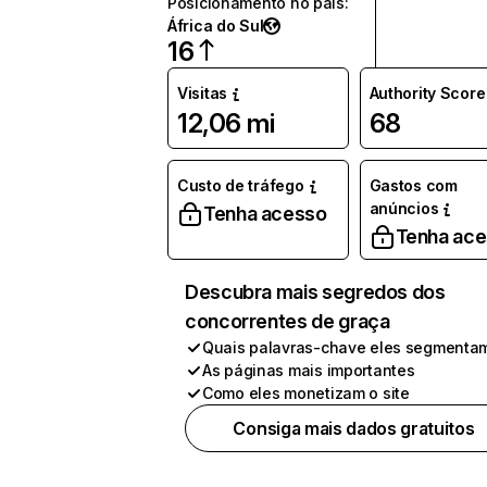
Posicionamento no país
:
África do Sul
16
Visitas
Authority Score
12,06 mi
68
Custo de tráfego
Gastos com
anúncios
Tenha acesso
Tenha ac
Descubra mais segredos dos
concorrentes de graça
Quais palavras-chave eles segmenta
As páginas mais importantes
Como eles monetizam o site
Consiga mais dados gratuitos