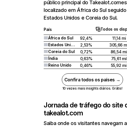
público principal do Takealot.comes
localizado em África do Sul seguido
Estados Unidos e Coreia do Sul.
Todos os disp
País
África do Sul
92,4%
11,14 mi
Estados Unidos
2,53%
305,66 m
Coreia do Sul
0,72%
86,54 mi
Índia
0,63%
75,61 mi
Reino Unido
0,46%
55,92 mi
Confira todos os países →
10 vezes mais insights diários. Grátis!
Jornada de tráfego do site 
takealot.com
Saiba onde os visitantes navegam 