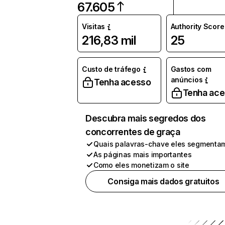
67.605
Visitas
Authority Score
216,83 mil
25
Custo de tráfego
Gastos com
anúncios
Tenha acesso
Tenha ac
Descubra mais segredos dos
concorrentes de graça
Quais palavras-chave eles segmenta
As páginas mais importantes
Como eles monetizam o site
Consiga mais dados gratuitos