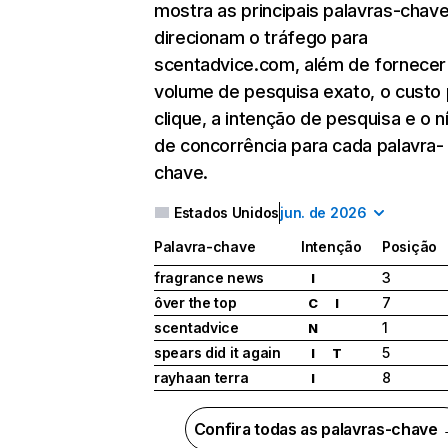
mostra as principais palavras-chav
direcionam o tráfego para
scentadvice.com, além de fornecer
volume de pesquisa exato, o custo 
clique, a intenção de pesquisa e o n
de concorrência para cada palavra-
chave.
Estados Unidos
jun. de 2026
Palavra-chave
Intenção
Posição
fragrance news
3
I
ôver the top
7
C
I
scentadvice
1
N
spears did it again
5
I
T
rayhaan terra
8
I
Confira todas as palavras-chave