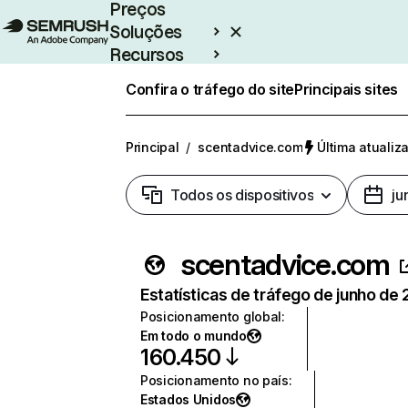
Preços
Soluções
Recursos
Empresarial
Confira o tráfego do site
Principais sites
Principal
/
scentadvice.com
Última atualiz
Todos os dispositivos
ju
scentadvice.com
Estatísticas de tráfego de junho de
Posicionamento global
:
Em todo o mundo
160.450
Posicionamento no país
:
Estados Unidos