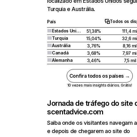
localizado em Estados Unidos segu
Turquia e Austrália.
Todos os dis
País
Estados Unidos
51,38%
111,4 mi
Turquia
15,04%
32,6 mi
Austrália
3,76%
8,16 mi
Canadá
3,68%
7,97 mi
Alemanha
3,46%
7,5 mil
Confira todos os países →
10 vezes mais insights diários. Grátis!
Jornada de tráfego do site 
scentadvice.com
Saiba onde os visitantes navegam 
e depois de chegarem ao site do