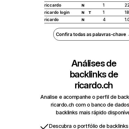
riccardo
1
2
N
ricardo login
1
18
N
T
ricardo
4
1.
N
Confira todas as palavras-chave
Análises de
backlinks de
ricardo.ch
Analise e acompanhe o perfil de back
ricardo.ch com o banco de dado
backlinks mais rápido disponív
Descubra o portfólio de backlinks