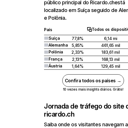
público principal do Ricardo.chestá
localizado em Suíça seguido de Al
e Polônia.
Todos os disposit
País
Suíça
77,8%
6,14 mi
Alemanha
5,85%
461,65 mil
Polônia
2,33%
183,61 mil
França
2,13%
168,13 mil
Áustria
1,64%
129,45 mil
Confira todos os países →
10 vezes mais insights diários. Grátis!
Jornada de tráfego do site 
ricardo.ch
Saiba onde os visitantes navegam 