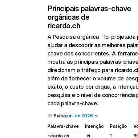
Principais palavras-chave
orgânicas de
ricardo.ch
A Pesquisa orgânica
foi projetada 
ajudar a descobrir as melhores pala
chave dos concorrentes. A ferrame
mostra as principais palavras-chav
direcionam o tráfego para ricardo.c
além de fornecer o volume de pesq
exato, o custo por clique, a intençã
pesquisa e o nível de concorrência 
cada palavra-chave.
Suíça
jun. de 2026
Palavra-chave
Intenção
Posição
V
ricardo ch
1
6
N