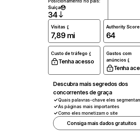
Posicionamento no país
:
Suíça
34
Visitas
Authority Score
7,89 mi
64
Custo de tráfego
Gastos com
anúncios
Tenha acesso
Tenha ac
Descubra mais segredos dos
concorrentes de graça
Quais palavras-chave eles segmenta
As páginas mais importantes
Como eles monetizam o site
Consiga mais dados gratuitos