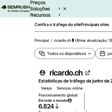
Preços
Soluções
Recursos
Empresarial
Confira o tráfego do site
Principais sites
Principal
/
ricardo.ch
Última atualização: 1
Todos os dispositivos
ju
ricardo.ch
Estatísticas de tráfego de junho de
Varejo
Serviços online
Posicionamento global
:
Em todo o mundo
6.824