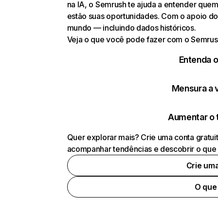
na IA, o Semrush te ajuda a entender que
estão suas oportunidades. Com o apoio do
mundo — incluindo dados históricos.
Veja o que você pode fazer com o Semrus
Entenda 
Mensura a vi
Aumentar o 
Quer explorar mais? Crie uma conta gratui
acompanhar tendências e descobrir o que 
Crie um
O que