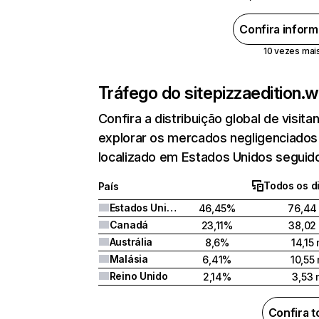
Confira infor
10 vezes mais 
Tráfego do site
pizzaedition.w
Confira a distribuição global de visi
explorar os mercados negligenciados .
localizado em Estados Unidos seguido
Todos os di
País
Estados Unidos
46,45%
76,44 
Canadá
23,11%
38,02 
Austrália
8,6%
14,15 
Malásia
6,41%
10,55 
Reino Unido
2,14%
3,53 
Confira 