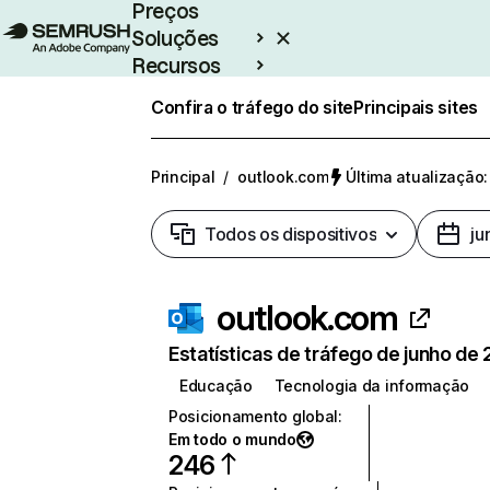
Preços
Soluções
Recursos
Empresarial
Confira o tráfego do site
Principais sites
Principal
/
outlook.com
Última atualização:
Todos os dispositivos
ju
outlook.com
Estatísticas de tráfego de junho de
Educação
Tecnologia da informação
Posicionamento global
:
Em todo o mundo
246