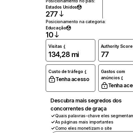
Posicionamento no país
:
Estados Unidos
277
Posicionamento na categoria
:
Educação
10
Visitas
Authority Score
134,28 mi
77
Custo de tráfego
Gastos com
anúncios
Tenha acesso
Tenha ac
Descubra mais segredos dos
concorrentes de graça
Quais palavras-chave eles segmenta
As páginas mais importantes
Como eles monetizam o site