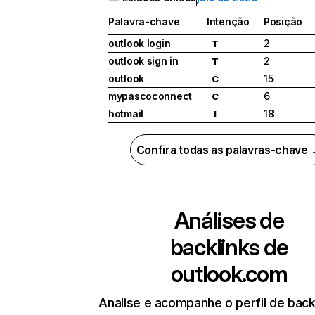
Palavra-chave
Intenção
Posição
outlook login
2
T
outlook sign in
2
T
outlook
15
C
mypascoconnect
6
C
hotmail
18
I
Confira todas as palavras-chave
Análises de
backlinks de
outlook.com
Analise e acompanhe o perfil de back