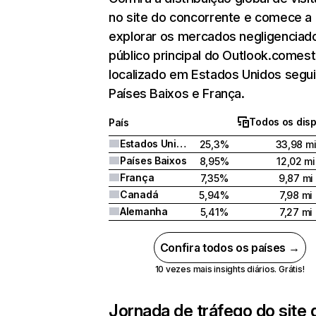
no site do concorrente e comece a
explorar os mercados negligenciado
público principal do Outlook.comes
localizado em Estados Unidos segu
Países Baixos e França.
Todos os disp
País
Estados Unidos
25,3%
33,98 m
Países Baixos
8,95%
12,02 mi
França
7,35%
9,87 mi
Canadá
5,94%
7,98 mi
Alemanha
5,41%
7,27 mi
Confira todos os países →
10 vezes mais insights diários. Grátis!
Jornada de tráfego do site 