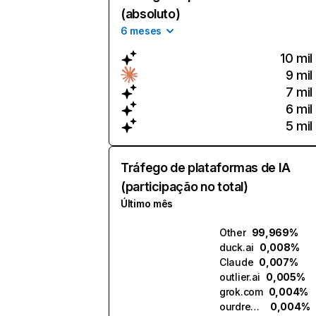
(absoluto)
6 meses
10 mil
9 mil
7 mil
6 mil
5 mil
Tráfego de plataformas de IA
(participação no total)
Último mês
Other
99,969%
duck.ai
0,008%
Claude
0,007%
outlier.ai
0,005%
grok.com
0,004%
ourdream.ai
0,004%