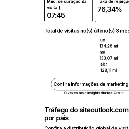
Méd. de duração da
Taxa de rejeiçã
visita
76,34%
07:45
Total de visitas no(s) último(s) 3 m
jun.
134,28 mi
mai.
133,07 mi
abr.
128,11 mi
Confira informações de marketin
10 vezes mais insights diários. Grátis!
Tráfego do site
outlook.com
por país
Confira a distribuição global de visi