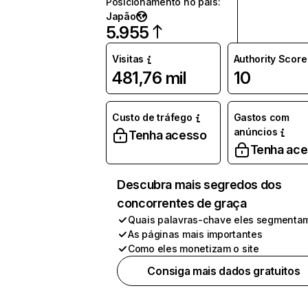
Posicionamento no país
:
Japão
5.955
Visitas
Authority Score
481,76 mil
10
Custo de tráfego
Gastos com
anúncios
Tenha acesso
Tenha ac
Descubra mais segredos dos
concorrentes de graça
Quais palavras-chave eles segmenta
As páginas mais importantes
Como eles monetizam o site
Consiga mais dados gratuitos