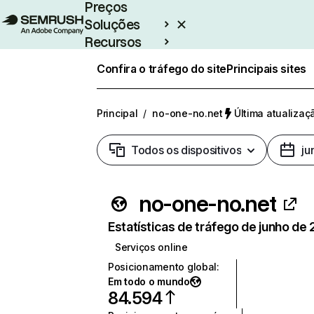
Preços
Soluções
Recursos
Empresarial
Confira o tráfego do site
Principais sites
Principal
/
no-one-no.net
Última atualizaç
Todos os dispositivos
ju
no-one-no.net
Estatísticas de tráfego de junho de
Serviços online
Posicionamento global
:
Em todo o mundo
84.594