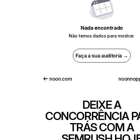
Nada encontrado
Não temos dados para mostrar.
Faça a sua auditoria →
noon.com
noonnop
DEIXE A
CONCORRÊNCIA P
TRÁS COM A
SEMRUSH HOJ