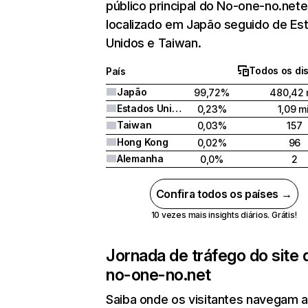
público principal do No-one-no.net
localizado em Japão seguido de Es
Unidos e Taiwan.
Todos os dis
País
Japão
99,72%
480,42 
Estados Unidos
0,23%
1,09 mi
Taiwan
0,03%
157
Hong Kong
0,02%
96
Alemanha
0,0%
2
Confira todos os países →
10 vezes mais insights diários. Grátis!
Jornada de tráfego do site 
no-one-no.net
Saiba onde os visitantes navegam 