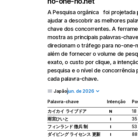
no-one-no.net
A Pesquisa orgânica
foi projetada 
ajudar a descobrir as melhores pala
chave dos concorrentes. A ferrame
mostra as principais palavras-chav
direcionam o tráfego para no-one-n
além de fornecer o volume de pesq
exato, o custo por clique, a intençã
pesquisa e o nível de concorrência 
cada palavra-chave.
Japão
jun. de 2026
Palavra-chave
Intenção
Po
カイカイ ライブドア
18
N
雨宮ひいと
35
I
フィンランド 徴兵 制
53
I
ダイビング ライセンス 更新
88
I