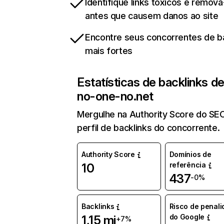
Identifique links tóxicos e remov
antes que causem danos ao site
Encontre seus concorrentes de b
mais fortes
Estatísticas de backlinks d
no-one-no.net
Mergulhe na Authority Score do SE
perfil de backlinks do concorrente.
Authority Score
Domínios de
referência
10
437
-0%
Backlinks
Risco de penal
do Google
1,15 mi
+7%