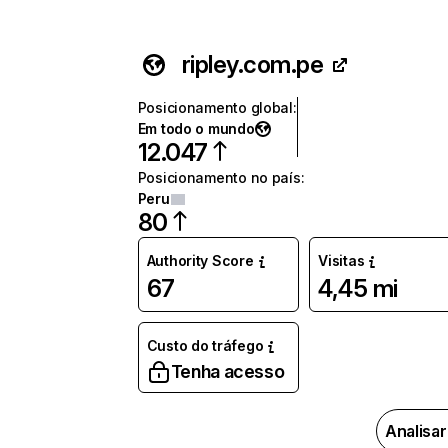
ripley.com.pe
Posicionamento global
:
Em todo o mundo
12.047
Posicionamento no país
:
Peru
80
Authority Score
Visitas
67
4,45 mi
Custo do tráfego
Tenha acesso
Analisa