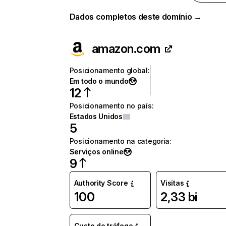
Dados completos deste domínio →
amazon.com
Posicionamento global
:
Em todo o mundo
12
Posicionamento no país
:
Estados Unidos
5
Posicionamento na categoria
:
Serviços online
9
Authority Score
Visitas
100
2,33 bi
Custo do tráfego