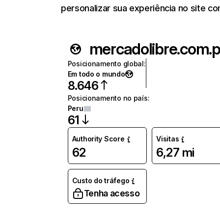
personalizar sua experiência no site c
mercadolibre.com.
Posicionamento global
:
Em todo o mundo
8.646
Posicionamento no país
:
Peru
61
Authority Score
Visitas
62
6,27 mi
Custo do tráfego
Tenha acesso