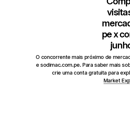
Comp
visit
mercad
pe
x co
junh
O concorrente mais próximo de mercad
e sodimac.com.pe. Para saber mais so
crie uma conta gratuita para ex
Market Exp