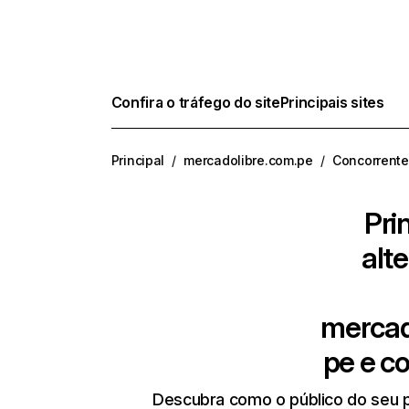
Confira o tráfego do site
Principais sites
Principal
/
mercadolibre.com.pe
/
Concorrente
Pri
alt
mercad
pe
e c
Descubra como o público do seu p