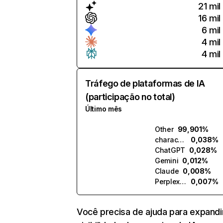
21 mil
16 mil
6 mil
4 mil
4 mil
Tráfego de plataformas de IA
(participação no total)
Último mês
Other
99,901%
character.ai
0,038%
ChatGPT
0,028%
Gemini
0,012%
Claude
0,008%
Perplexity
0,007%
Você precisa de ajuda para expandi