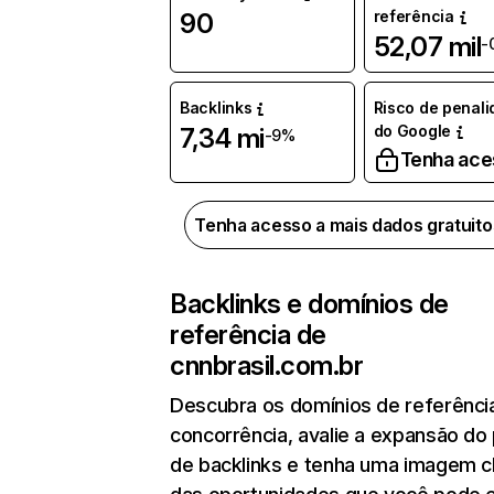
referência
90
52,07 mil
-
Backlinks
Risco de penal
do Google
7,34 mi
-9%
Tenha ace
Tenha acesso a mais dados gratuit
Backlinks e domínios de
referência de
cnnbrasil.com.br
Descubra os domínios de referênci
concorrência, avalie a expansão do 
de backlinks e tenha uma imagem c