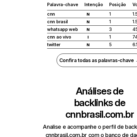
Palavra-chave
Intenção
Posição
V
cnn
1
1.
N
cnn brasil
1
1.
N
whatsapp web
3
4
N
cnn ao vivo
1
7
I
twitter
5
6.
N
Confira todas as palavras-chave
Análises de
backlinks de
cnnbrasil.com.br
Analise e acompanhe o perfil de back
cnnbrasil.com.br com o banco de d