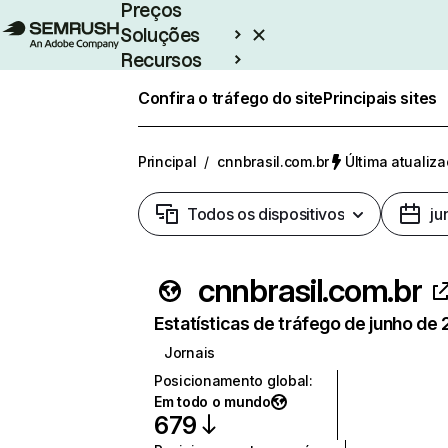
Preços
Soluções
Recursos
Empresarial
Confira o tráfego do site
Principais sites
Principal
/
cnnbrasil.com.br
Última atualiza
Todos os dispositivos
ju
cnnbrasil.com.br
Estatísticas de tráfego de junho de
Jornais
Posicionamento global
:
Em todo o mundo
679