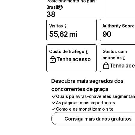
Posicionamento no país
:
Brasil
38
Visitas
Authority Score
55,62 mi
90
Custo de tráfego
Gastos com
anúncios
Tenha acesso
Tenha ac
Descubra mais segredos dos
concorrentes de graça
Quais palavras-chave eles segmenta
As páginas mais importantes
Como eles monetizam o site
Consiga mais dados gratuitos