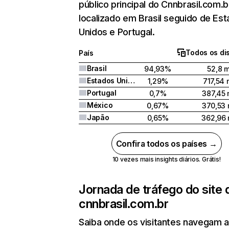
público principal do Cnnbrasil.com.
localizado em Brasil seguido de Es
Unidos e Portugal.
Todos os di
País
Brasil
94,93%
52,8 m
Estados Unidos
1,29%
717,54 
Portugal
0,7%
387,45 
México
0,67%
370,53 
Japão
0,65%
362,96 
Confira todos os países →
10 vezes mais insights diários. Grátis!
Jornada de tráfego do site 
cnnbrasil.com.br
Saiba onde os visitantes navegam 