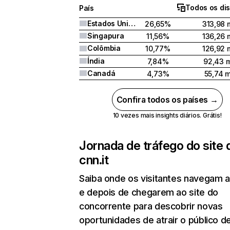
Todos os dis
País
Estados Unidos
26,65%
313,98 m
Singapura
11,56%
136,26 m
Colômbia
10,77%
126,92 m
Índia
7,84%
92,43 m
Canadá
4,73%
55,74 m
Confira todos os países →
10 vezes mais insights diários. Grátis!
Jornada de tráfego do site 
cnn.it
Saiba onde os visitantes navegam 
e depois de chegarem ao site do
concorrente para descobrir novas
oportunidades de atrair o público de