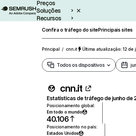
Preços
Soluções
Recursos
Empresarial
Confira o tráfego do site
Principais sites
Principal
/
cnn.it
Última atualização: 12 de
Todos os dispositivos
ju
cnn.it
Estatísticas de tráfego de junho de
Posicionamento global
:
Em todo o mundo
40.106
Posicionamento no país
:
Estados Unidos