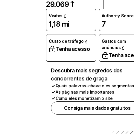
29.069
Visitas
Authority Score
1,18 mi
7
Custo de tráfego
Gastos com
anúncios
Tenha acesso
Tenha ac
Descubra mais segredos dos
concorrentes de graça
Quais palavras-chave eles segmenta
As páginas mais importantes
Como eles monetizam o site
Consiga mais dados gratuitos