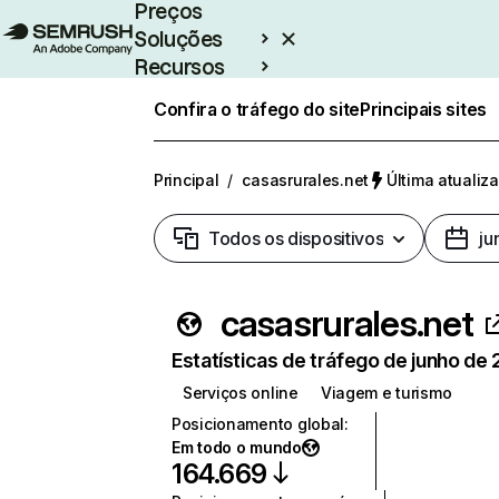
Preços
Soluções
Recursos
Empresarial
Confira o tráfego do site
Principais sites
Principal
/
casasrurales.net
Última atualiz
Todos os dispositivos
ju
casasrurales.net
Estatísticas de tráfego de junho de
Serviços online
Viagem e turismo
Posicionamento global
:
Em todo o mundo
164.669