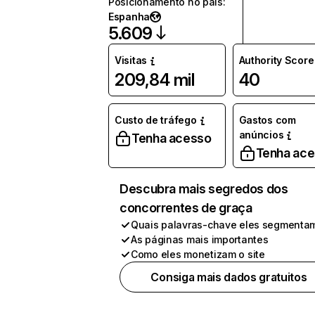
Posicionamento no país
:
Espanha
5.609
Visitas
Authority Score
209,84 mil
40
Custo de tráfego
Gastos com
anúncios
Tenha acesso
Tenha ac
Descubra mais segredos dos
concorrentes de graça
Quais palavras-chave eles segmenta
As páginas mais importantes
Como eles monetizam o site
Consiga mais dados gratuitos