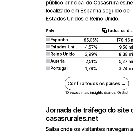
público principal do Casasrurales.n
localizado em Espanha seguido de
Estados Unidos e Reino Unido.
Todos os dis
País
Espanha
85,05%
178,46 m
Estados Unidos
4,57%
9,58 mi
Reino Unido
3,99%
8,38 mi
Áustria
2,51%
5,27 mi
Portugal
1,78%
3,74 mi
Confira todos os países →
10 vezes mais insights diários. Grátis!
Jornada de tráfego do site 
casasrurales.net
Saiba onde os visitantes navegam 