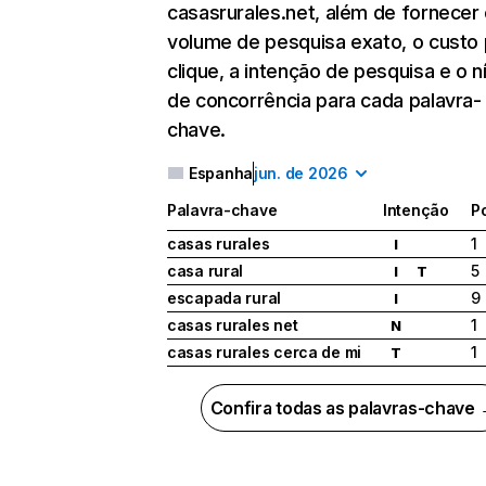
casasrurales.net, além de fornecer
volume de pesquisa exato, o custo 
clique, a intenção de pesquisa e o n
de concorrência para cada palavra-
chave.
Espanha
jun. de 2026
Palavra-chave
Intenção
P
casas rurales
1
I
casa rural
5
I
T
escapada rural
9
I
casas rurales net
1
N
casas rurales cerca de mi
1
T
Confira todas as palavras-chave