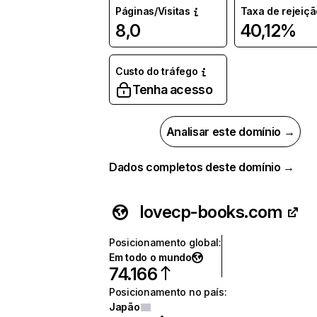
Páginas/Visitas
Taxa de rejeiçã
8,0
40,12%
Custo do tráfego
Tenha acesso
Analisar este domínio →
Dados completos deste domínio →
lovecp-books.com
Posicionamento global
:
Em todo o mundo
74.166
Posicionamento no país
:
Japão