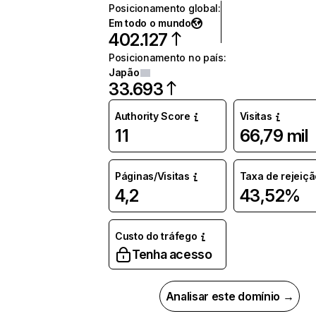
Posicionamento global
:
Em todo o mundo
402.127
Posicionamento no país
:
Japão
33.693
Authority Score
Visitas
11
66,79 mil
Páginas/Visitas
Taxa de rejeiçã
4,2
43,52%
Custo do tráfego
Tenha acesso
Analisar este domínio →