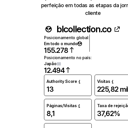
perfeição em todas as etapas da jor
cliente
blcollection.co
Posicionamento global
:
Em todo o mundo
155.278
Posicionamento no país
:
Japão
12.494
Authority Score
Visitas
13
225,82 mi
Páginas/Visitas
Taxa de rejeiçã
8,1
37,62%