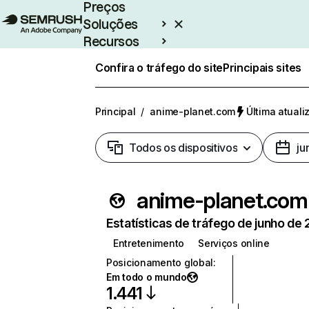
Preços
Soluções
Recursos
Empresarial
Confira o tráfego do site
Principais sites
Principal
/
anime-planet.com
Última atuali
Todos os dispositivos
ju
anime-planet.com
Estatísticas de tráfego de junho de
Entretenimento
Serviços online
Posicionamento global
:
Em todo o mundo
1.441