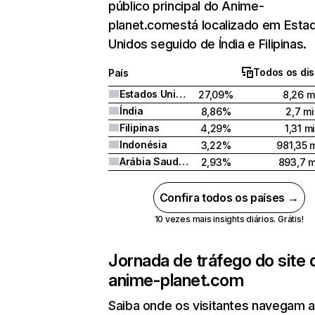
público principal do Anime-
planet.comestá localizado em Esta
Unidos seguido de Índia e Filipinas.
Todos os dis
País
Estados Unidos
27,09%
8,26 m
Índia
8,86%
2,7 mi
Filipinas
4,29%
1,31 m
Indonésia
3,22%
981,35 m
Arábia Saudita
2,93%
893,7 m
Confira todos os países →
10 vezes mais insights diários. Grátis!
Jornada de tráfego do site 
anime-planet.com
Saiba onde os visitantes navegam 