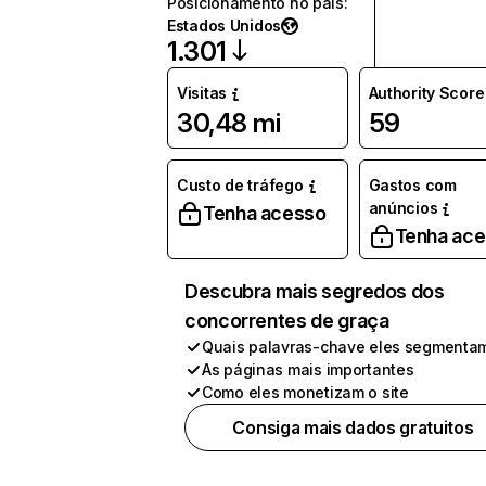
Posicionamento no país
:
Estados Unidos
1.301
Visitas
Authority Score
30,48 mi
59
Custo de tráfego
Gastos com
anúncios
Tenha acesso
Tenha ac
Descubra mais segredos dos
concorrentes de graça
Quais palavras-chave eles segmenta
As páginas mais importantes
Como eles monetizam o site
Consiga mais dados gratuitos