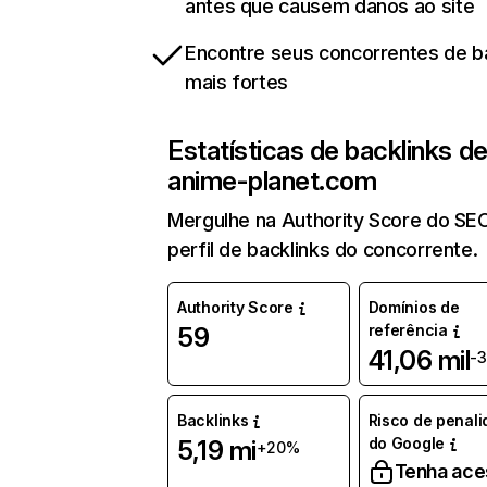
antes que causem danos ao site
Encontre seus concorrentes de b
mais fortes
Estatísticas de backlinks d
anime-planet.com
Mergulhe na Authority Score do SE
perfil de backlinks do concorrente.
Authority Score
Domínios de
referência
59
41,06 mil
-
Backlinks
Risco de penal
do Google
5,19 mi
+20%
Tenha ace