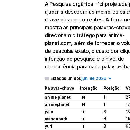
A Pesquisa orgânica
foi projetada 
ajudar a descobrir as melhores pala
chave dos concorrentes. A ferrame
mostra as principais palavras-chav
direcionam o tráfego para anime-
planet.com, além de fornecer o vo
de pesquisa exato, o custo por cliqu
intenção de pesquisa e o nível de
concorrência para cada palavra-cha
Estados Unidos
jun. de 2026
Palavra-chave
Intenção
Posição
V
anime planet
1
27
N
animeplanet
1
12
N
yaoi
3
13
I
mangapark
4
11
I
yuri
3
9
I