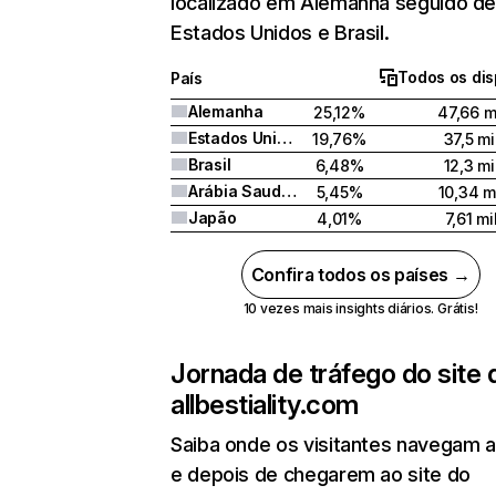
localizado em Alemanha seguido d
Estados Unidos e Brasil.
Todos os dis
País
Alemanha
25,12%
47,66 m
Estados Unidos
19,76%
37,5 mi
Brasil
6,48%
12,3 mi
Arábia Saudita
5,45%
10,34 m
Japão
4,01%
7,61 mi
Confira todos os países →
10 vezes mais insights diários. Grátis!
Jornada de tráfego do site 
allbestiality.com
Saiba onde os visitantes navegam 
e depois de chegarem ao site do