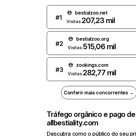
bestialzoo.net
#
1
207,23 mil
Visitas:
bestialzoo.org
#
2
515,06 mil
Visitas:
zookings.com
#
3
282,77 mil
Visitas:
Conferir mais concorrentes →
Tráfego orgânico e pago de
allbestiality.com
Descubra como o público do seu pri