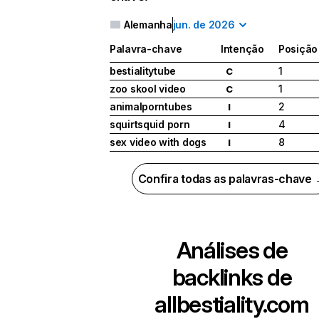
Alemanha
jun. de 2026
Palavra-chave
Intenção
Posição
bestialitytube
1
C
zoo skool video
1
C
animalporntubes
2
I
squirtsquid porn
4
I
sex video with dogs
8
I
Confira todas as palavras-chave
Análises de
backlinks de
allbestiality.com