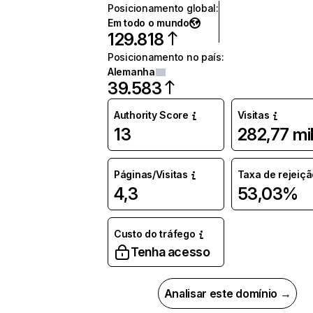
Posicionamento global
:
Em todo o mundo
129.818
Posicionamento no país
:
Alemanha
39.583
Authority Score
Visitas
13
282,77 mi
Páginas/Visitas
Taxa de rejeiçã
4,3
53,03%
Custo do tráfego
Tenha acesso
Analisar este domínio →