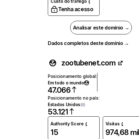
Custo do tráfego
Tenha acesso
Analisar este domínio →
Dados completos deste domínio →
zootubenet.com
Posicionamento global
:
Em todo o mundo
47.066
Posicionamento no país
:
Estados Unidos
53.121
Authority Score
Visitas
15
974,68 mi