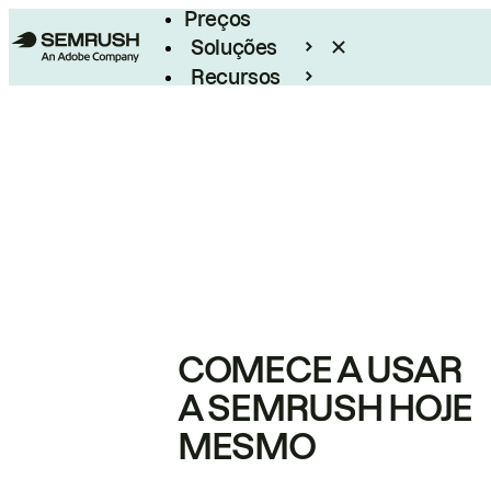
Preços
Soluções
Recursos
Empresarial
COMECE A USAR
A SEMRUSH HOJE
MESMO