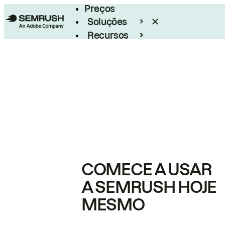
Preços
Soluções
Recursos
Empresarial
COMECE A USAR
A SEMRUSH HOJE
MESMO