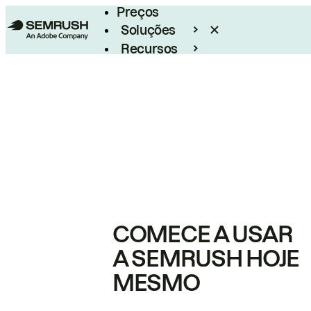
Preços
Soluções
Recursos
Empresarial
COMECE A USAR
A SEMRUSH HOJE
MESMO