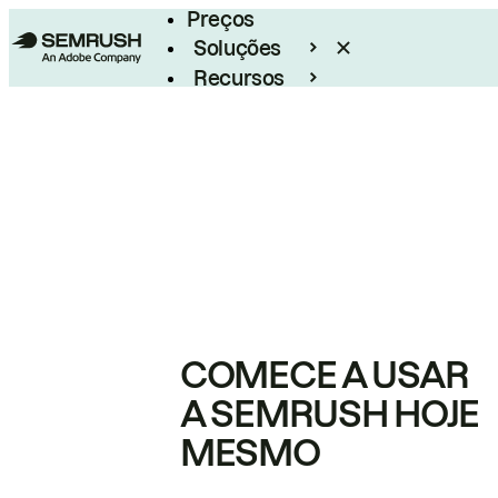
Preços
Soluções
Recursos
Empresarial
COMECE A USAR
A SEMRUSH HOJE
MESMO