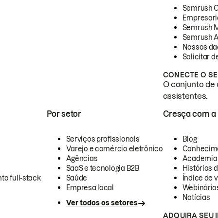
Semrush 
Empresari
Semrush 
Semrush A
Nossos da
Solicitar 
CONECTE O SE
O conjunto de 
assistentes.
Por setor
Cresça com a
Serviços profissionais
Blog
Varejo e comércio eletrônico
Conhecim
Agências
Academia
SaaS e tecnologia B2B
Histórias 
to full-stack
Saúde
Índice de v
Empresa local
Webinário
Notícias
Ver todos os setores
ADQUIRA SEU