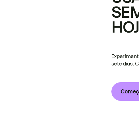
SE
HO
Experiment
sete dias. 
Começa