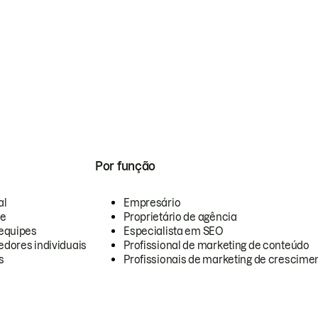
Por função
al
Empresário
te
Proprietário de agência
equipes
Especialista em SEO
dores individuais
Profissional de marketing de conteúdo
s
Profissionais de marketing de crescimen