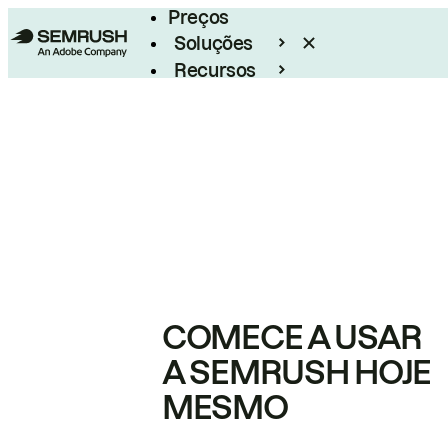
Preços
Soluções
Recursos
Empresarial
COMECE A USAR
A SEMRUSH HOJE
MESMO