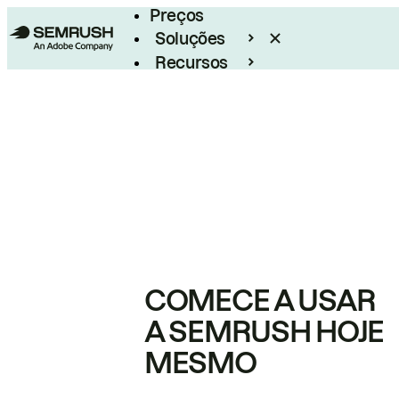
Preços
Soluções
Recursos
Empresarial
COMECE A USAR
A SEMRUSH HOJE
MESMO