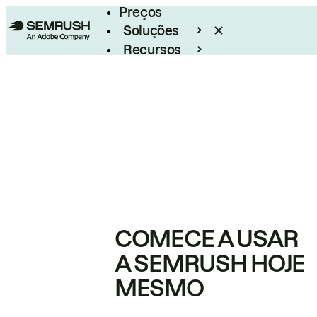
Preços
Soluções
Recursos
Empresarial
COMECE A USAR
A SEMRUSH HOJE
MESMO