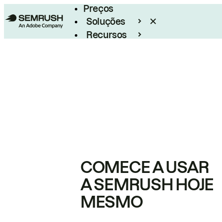
Preços
Soluções
Recursos
Empresarial
COMECE A USAR
A SEMRUSH HOJE
MESMO