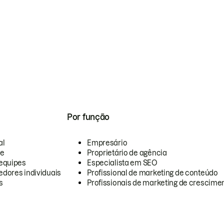
Por função
al
Empresário
te
Proprietário de agência
equipes
Especialista em SEO
dores individuais
Profissional de marketing de conteúdo
s
Profissionais de marketing de crescimen