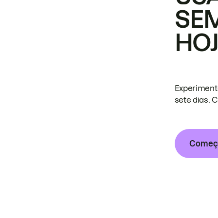
SE
HO
Experiment
sete dias. 
Começa