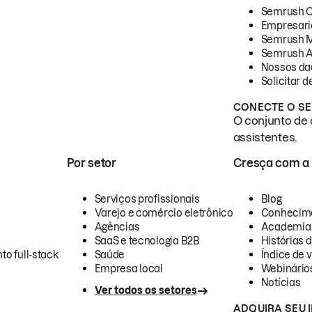
Semrush 
Empresari
Semrush 
Semrush A
Nossos da
Solicitar 
CONECTE O SE
O conjunto de 
assistentes.
Por setor
Cresça com a
Serviços profissionais
Blog
Varejo e comércio eletrônico
Conhecim
Agências
Academia
SaaS e tecnologia B2B
Histórias 
to full-stack
Saúde
Índice de v
Empresa local
Webinário
Notícias
Ver todos os setores
ADQUIRA SEU