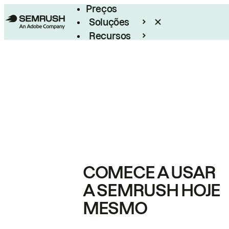
Preços
Soluções
Recursos
Empresarial
COMECE A USAR
A SEMRUSH HOJE
MESMO