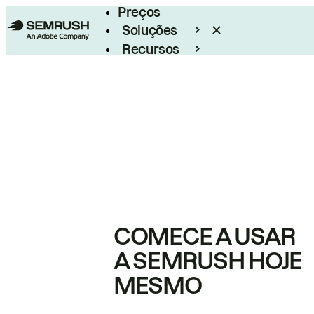
Preços
Soluções
Recursos
Empresarial
COMECE A USAR
A SEMRUSH HOJE
MESMO