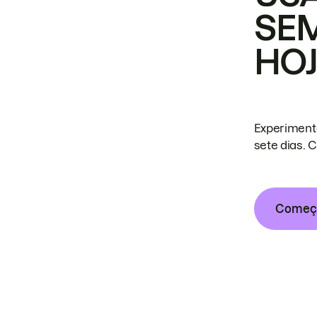
SE
HO
Experiment
sete dias. 
Começa