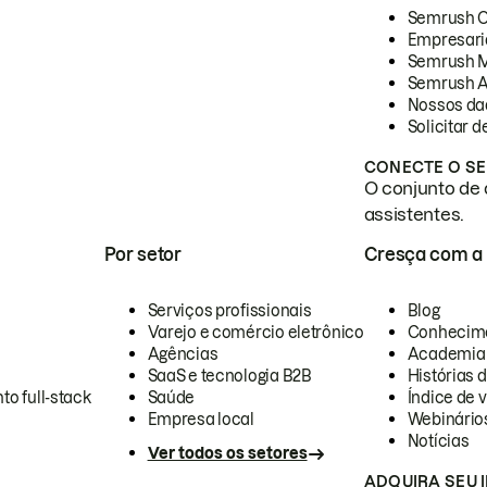
Semrush 
Empresari
Semrush 
Semrush A
Nossos da
Solicitar 
CONECTE O SE
O conjunto de 
assistentes.
Por setor
Cresça com a
Serviços profissionais
Blog
Varejo e comércio eletrônico
Conhecim
Agências
Academia
SaaS e tecnologia B2B
Histórias 
to full-stack
Saúde
Índice de v
Empresa local
Webinário
Notícias
Ver todos os setores
ADQUIRA SEU