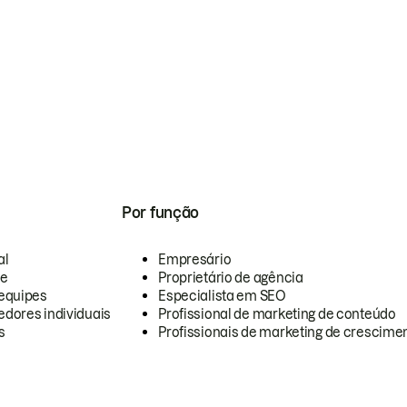
Por função
al
Empresário
te
Proprietário de agência
equipes
Especialista em SEO
dores individuais
Profissional de marketing de conteúdo
s
Profissionais de marketing de crescimen