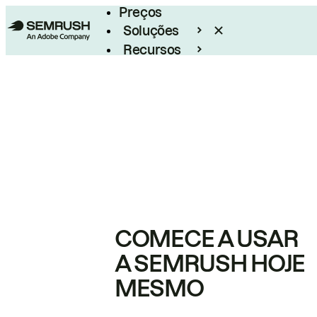
Preços
Soluções
Recursos
Empresarial
COMECE A USAR
A SEMRUSH HOJE
MESMO