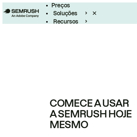
Preços
Soluções
Recursos
Empresarial
COMECE A USAR
A SEMRUSH HOJE
MESMO