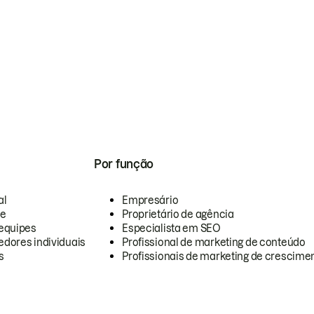
Por função
al
Empresário
te
Proprietário de agência
equipes
Especialista em SEO
dores individuais
Profissional de marketing de conteúdo
s
Profissionais de marketing de crescimen