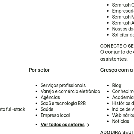
Semrush 
Empresari
Semrush 
Semrush A
Nossos da
Solicitar 
CONECTE O SE
O conjunto de 
assistentes.
Por setor
Cresça com a
Serviços profissionais
Blog
Varejo e comércio eletrônico
Conhecim
Agências
Academia
SaaS e tecnologia B2B
Histórias 
to full-stack
Saúde
Índice de v
Empresa local
Webinário
Notícias
Ver todos os setores
ADQUIRA SEU