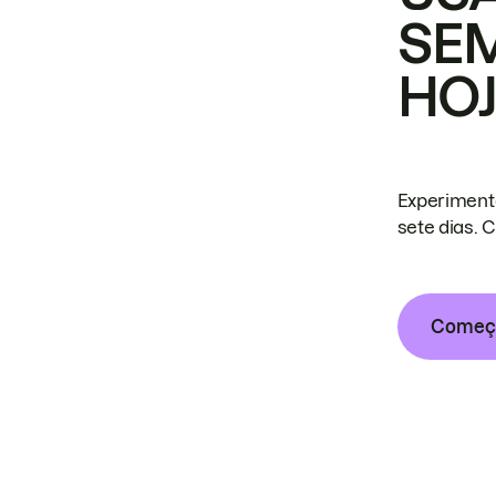
SE
HO
Experiment
sete dias. 
Começa