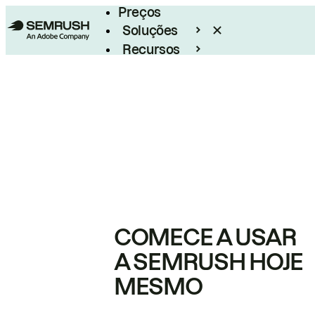
Preços
Soluções
Recursos
Empresarial
COMECE A USAR
A SEMRUSH HOJE
MESMO