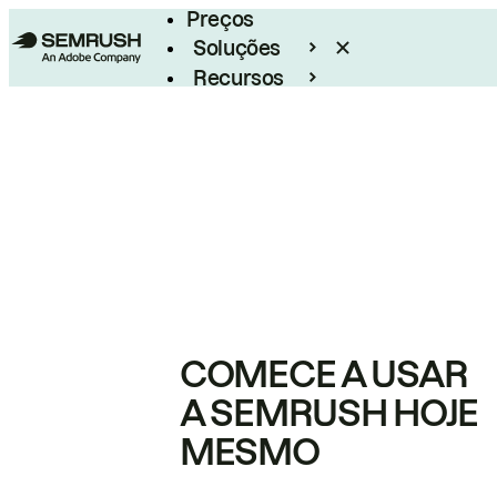
Preços
Soluções
Recursos
Empresarial
COMECE A USAR
A SEMRUSH HOJE
MESMO