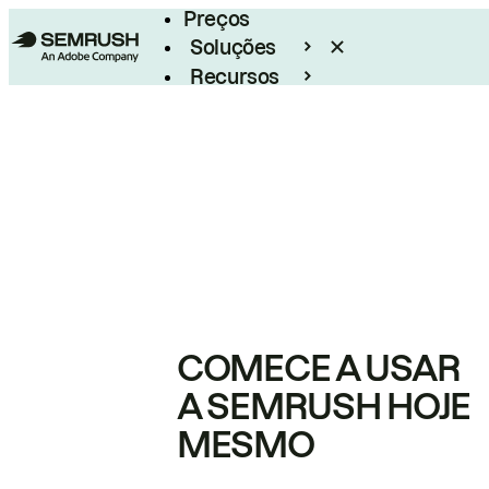
Preços
Soluções
Recursos
Empresarial
COMECE A USAR
A SEMRUSH HOJE
MESMO