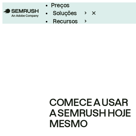
Preços
Soluções
Recursos
Empresarial
COMECE A USAR
A SEMRUSH HOJE
MESMO