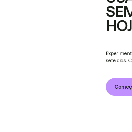
SE
HO
Experiment
sete dias. 
Começa