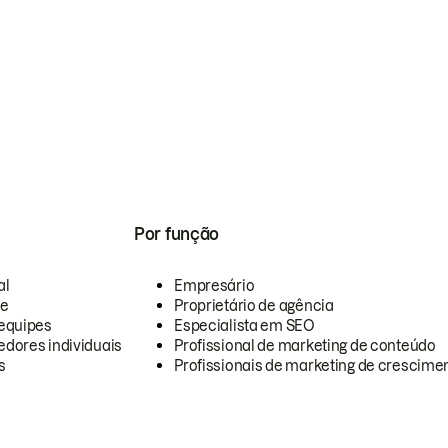
Por função
al
Empresário
te
Proprietário de agência
equipes
Especialista em SEO
dores individuais
Profissional de marketing de conteúdo
s
Profissionais de marketing de crescimen