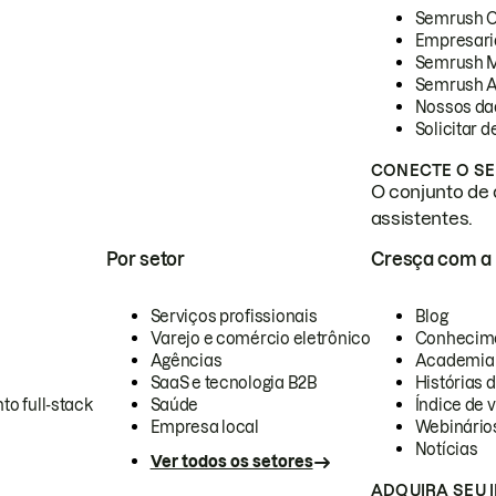
Semrush 
Empresari
Semrush 
Semrush A
Nossos da
Solicitar 
CONECTE O SE
O conjunto de 
assistentes.
Por setor
Cresça com a
Serviços profissionais
Blog
Varejo e comércio eletrônico
Conhecim
Agências
Academia
SaaS e tecnologia B2B
Histórias 
to full-stack
Saúde
Índice de v
Empresa local
Webinário
Notícias
Ver todos os setores
ADQUIRA SEU