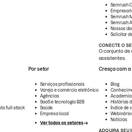
Semrush 
Empresari
Semrush 
Semrush A
Nossos da
Solicitar 
CONECTE O SE
O conjunto de 
assistentes.
Por setor
Cresça com a
Serviços profissionais
Blog
Varejo e comércio eletrônico
Conhecim
Agências
Academia
SaaS e tecnologia B2B
Histórias 
to full-stack
Saúde
Índice de v
Empresa local
Webinário
Notícias
Ver todos os setores
ADQUIRA SEU