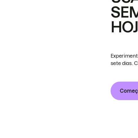
SE
HO
Experiment
sete dias. 
Começa