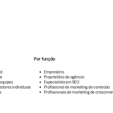
Por função
al
Empresário
te
Proprietário de agência
equipes
Especialista em SEO
dores individuais
Profissional de marketing de conteúdo
s
Profissionais de marketing de crescimen