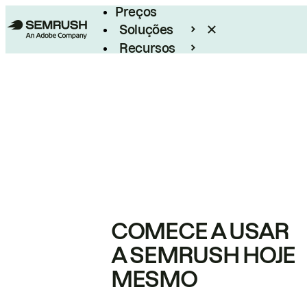
Preços
Soluções
Recursos
Empresarial
COMECE A USAR
A SEMRUSH HOJE
MESMO