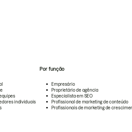
Por função
al
Empresário
te
Proprietário de agência
equipes
Especialista em SEO
dores individuais
Profissional de marketing de conteúdo
s
Profissionais de marketing de crescimen