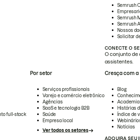
Semrush 
Empresari
Semrush 
Semrush A
Nossos da
Solicitar 
CONECTE O SE
O conjunto de 
assistentes.
Por setor
Cresça com a
Serviços profissionais
Blog
Varejo e comércio eletrônico
Conhecim
Agências
Academia
SaaS e tecnologia B2B
Histórias 
to full-stack
Saúde
Índice de v
Empresa local
Webinário
Notícias
Ver todos os setores
ADQUIRA SEU