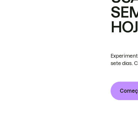
SE
HO
Experiment
sete dias. 
Começa