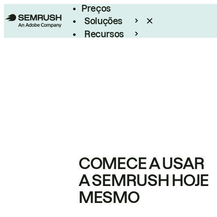
Preços
Soluções
Recursos
Empresarial
COMECE A USAR
A SEMRUSH HOJE
MESMO