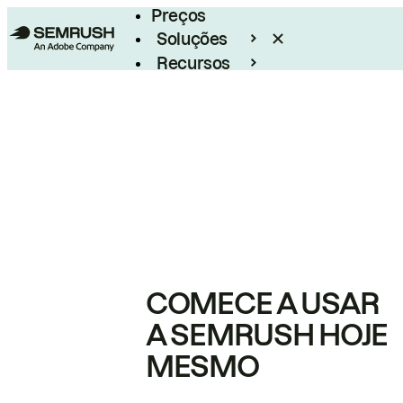
Preços
Soluções
Recursos
Empresarial
COMECE A USAR
A SEMRUSH HOJE
MESMO