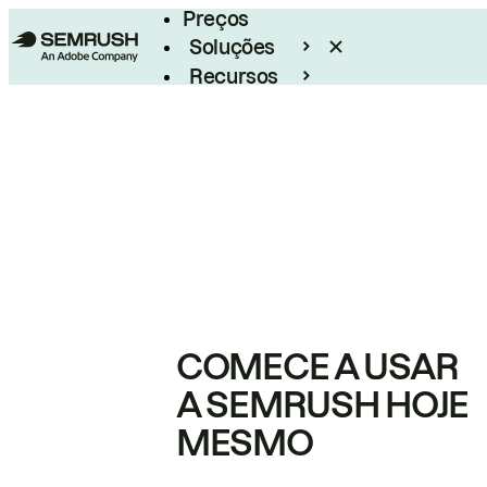
Preços
Soluções
Recursos
Empresarial
COMECE A USAR
A SEMRUSH HOJE
MESMO