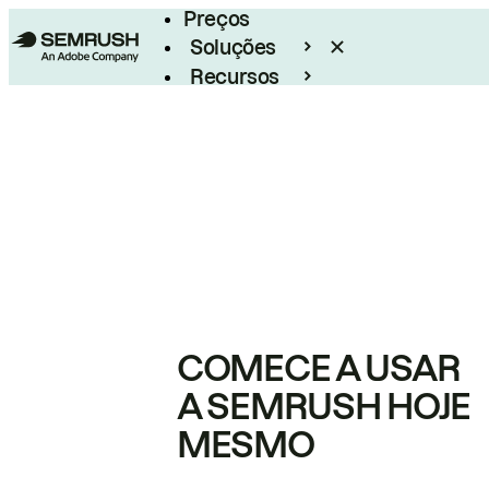
Preços
Soluções
Recursos
Empresarial
COMECE A USAR
A SEMRUSH HOJE
MESMO