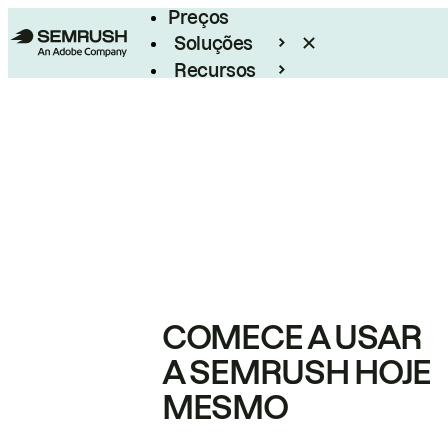
Preços
Soluções
Recursos
Empresarial
COMECE A USAR
A SEMRUSH HOJE
MESMO