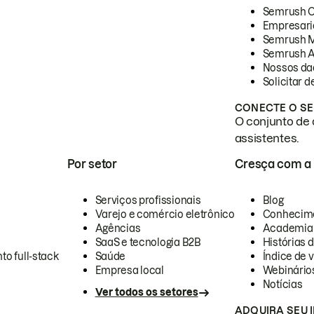
Semrush 
Empresari
Semrush 
Semrush A
Nossos da
Solicitar 
CONECTE O SE
O conjunto de 
assistentes.
Por setor
Cresça com a
Serviços profissionais
Blog
Varejo e comércio eletrônico
Conhecim
Agências
Academia
SaaS e tecnologia B2B
Histórias 
to full-stack
Saúde
Índice de v
Empresa local
Webinário
Notícias
Ver todos os setores
ADQUIRA SEU