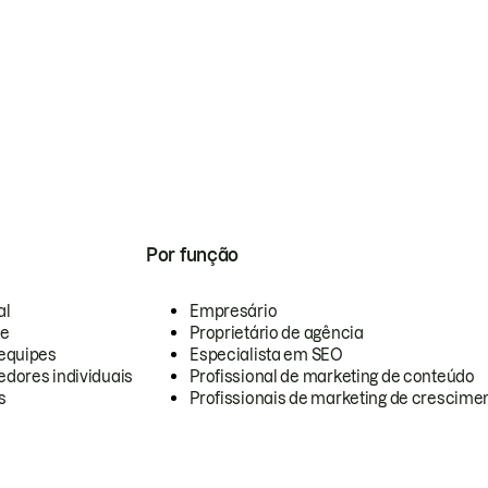
Por função
al
Empresário
te
Proprietário de agência
equipes
Especialista em SEO
dores individuais
Profissional de marketing de conteúdo
s
Profissionais de marketing de crescimen