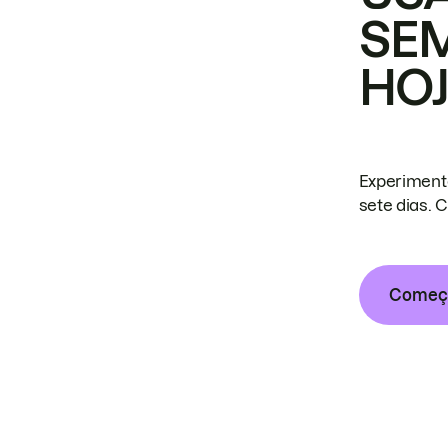
SE
HO
Experiment
sete dias. 
Começa