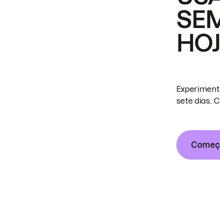
SE
HO
Experiment
sete dias. 
Começa