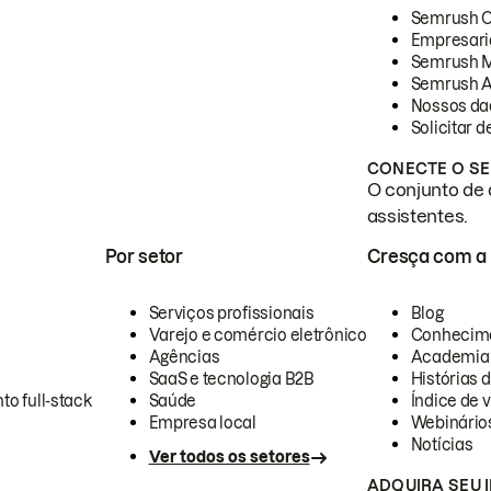
Semrush 
Empresari
Semrush 
Semrush A
Nossos da
Solicitar 
CONECTE O SE
O conjunto de 
assistentes.
Por setor
Cresça com a
Serviços profissionais
Blog
Varejo e comércio eletrônico
Conhecim
Agências
Academia
SaaS e tecnologia B2B
Histórias 
to full-stack
Saúde
Índice de v
Empresa local
Webinário
Notícias
Ver todos os setores
ADQUIRA SEU