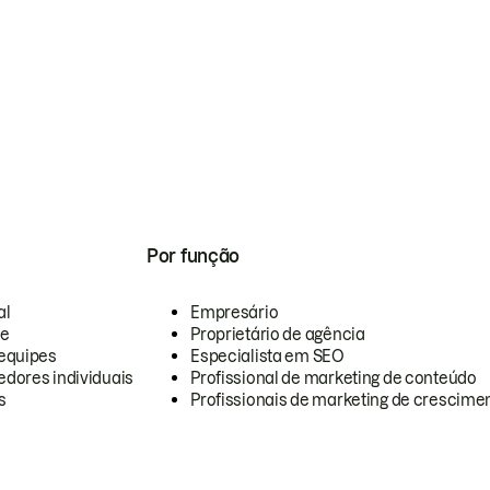
Por função
al
Empresário
te
Proprietário de agência
equipes
Especialista em SEO
dores individuais
Profissional de marketing de conteúdo
s
Profissionais de marketing de crescimen