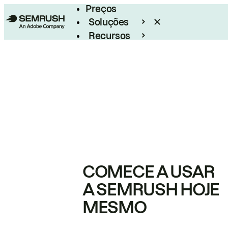
Preços
Soluções
Recursos
Empresarial
COMECE A USAR
A SEMRUSH HOJE
MESMO