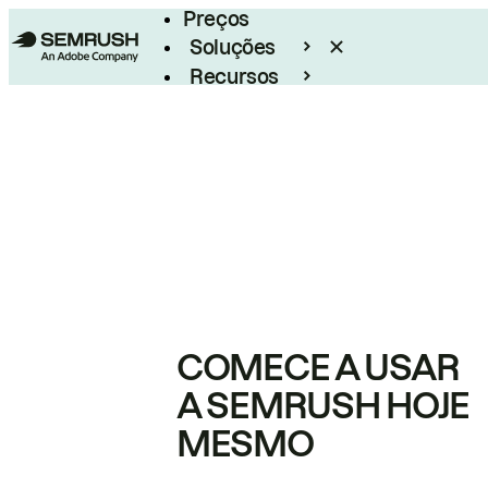
Preços
Soluções
Recursos
Empresarial
COMECE A USAR
A SEMRUSH HOJE
MESMO