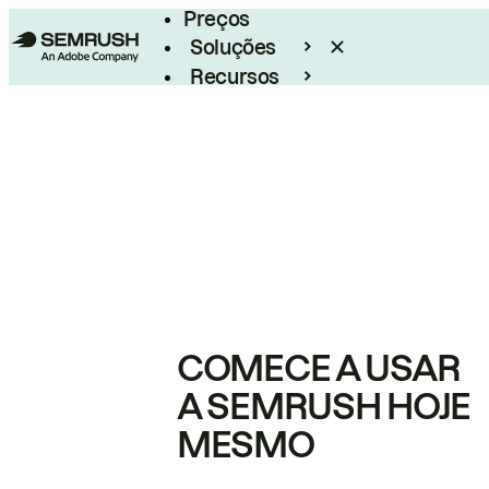
Preços
Soluções
Recursos
Empresarial
COMECE A USAR
A SEMRUSH HOJE
MESMO