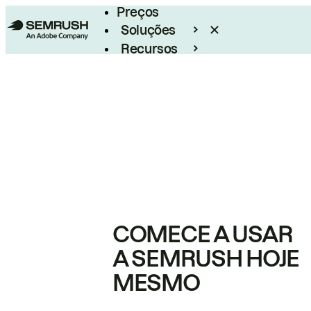
Preços
Soluções
Recursos
Empresarial
COMECE A USAR
A SEMRUSH HOJE
MESMO