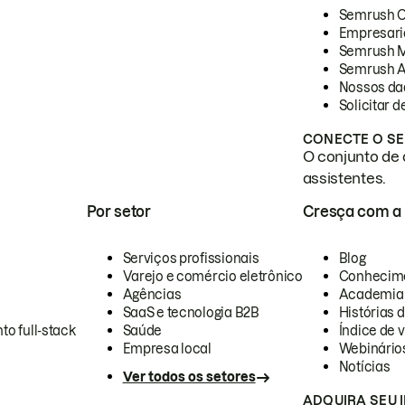
Semrush 
Empresari
Semrush 
Semrush A
Nossos da
Solicitar 
CONECTE O SE
O conjunto de 
assistentes.
Por setor
Cresça com a
Serviços profissionais
Blog
Varejo e comércio eletrônico
Conhecim
Agências
Academia
SaaS e tecnologia B2B
Histórias 
to full-stack
Saúde
Índice de v
Empresa local
Webinário
Notícias
Ver todos os setores
ADQUIRA SEU