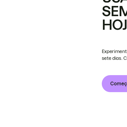
SE
HO
Experiment
sete dias. 
Começa