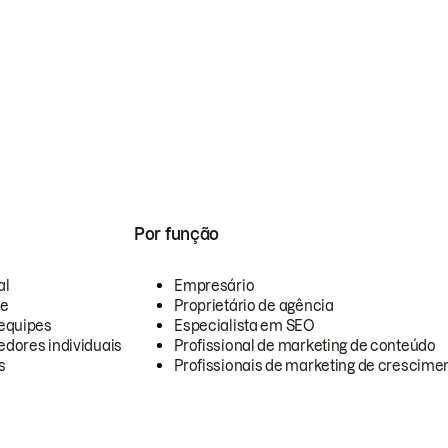
Por função
al
Empresário
te
Proprietário de agência
equipes
Especialista em SEO
dores individuais
Profissional de marketing de conteúdo
s
Profissionais de marketing de crescimen